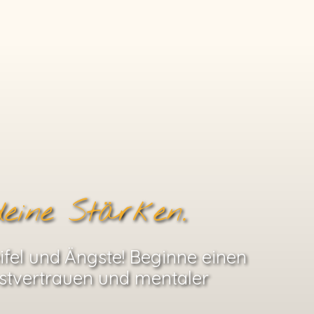
eine Stärken.
fel und Ängste! Beginne einen
stvertrauen und mentaler