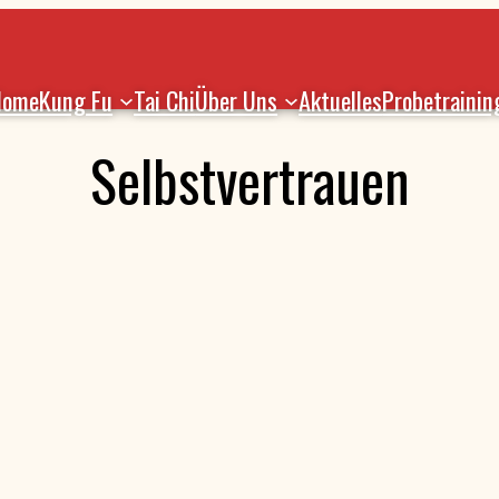
Home
Kung Fu
Tai Chi
Über Uns
Aktuelles
Probetrainin
Selbstvertrauen