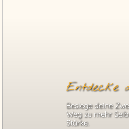
Entdecke d
Besiege deine Zwei
Weg zu mehr Selb
Stärke.