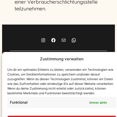
einer Verbraucherschlichtungsstelle
teilzunehmen.
Instagram
Facebook
E-Mail
WhatsApp
Zustimmung verwalten
Impressum
Datenschutzerklärung
Um dir ein optimales Erlebnis zu bieten, verwenden wir Technologien wie
Cookies, um Geräteinformationen zu speichern und/oder darauf
Kontakt
zuzugreifen. Wenn du diesen Technologien zustimmst, können wir Daten
wie das Surfverhalten oder eindeutige IDs auf dieser Website verarbeiten.
Wenn du deine Zustimmung nicht erteilst oder zurückziehst, können
bestimmte Merkmale und Funktionen beeinträchtigt werden.
Funktional
Immer aktiv
Kung Fu – Münster e.V.